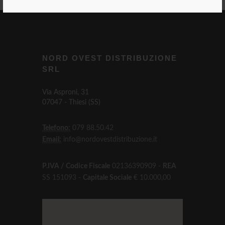
NORD OVEST DISTRIBUZIONE
SRL
Via Asproni, 31
07047 - Thiesi (SS)
Telefono:
079 88.50.42
Email:
info@nordovestdistribuzione.it
P.IVA / Codice Fiscale
02136390909 -
REA
SS 151093 -
Capitale Sociale
€ 10.000,00